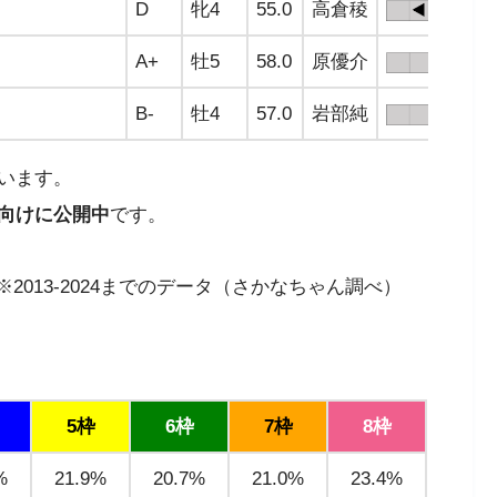
レンジ
D
牝4
55.0
高倉稜
ィオーネ
A+
牡5
58.0
原優介
ビート
B-
牡4
57.0
岩部純
います。
向けに公開中
です。
※2013-2024までのデータ（さかなちゃん調べ）
5枠
6枠
7枠
8枠
%
21.9%
20.7%
21.0%
23.4%