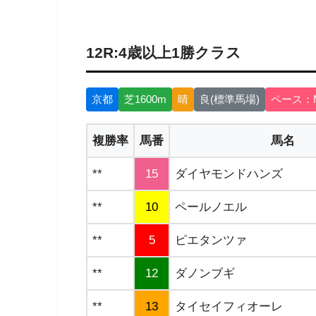
12R:4歳以上1勝クラス
京都
芝1600m
晴
良(標準馬場)
ペース：
複勝率
馬番
馬名
**
15
ダイヤモン
**
10
ペール
**
5
ピエタ
**
12
ダノン
**
13
タイセイフ