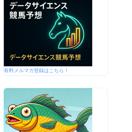
有料メルマガ登録はこちら！