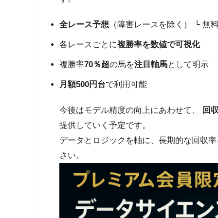
全レース予想
（障害レースを除く） └ 無
各レースごとに
複勝率を数値で可視化
複勝率
70％超
の馬を
注目軸馬
として明示
月額500円台
で利用可能
今後はモデル精度の向上にあわせて、
回
提供していく予定です。
データとロジックを軸に、長期的な回収率
さい。