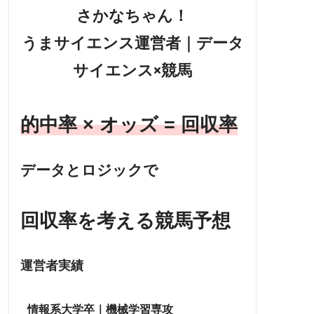
さかなちゃん！
うまサイエンス運営者｜データ
サイエンス×競馬
的中率 × オッズ = 回収率
データとロジックで
回収率を考える競馬予想
運営者実績
情報系大学卒｜機械学習専攻