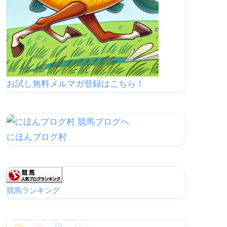
お試し無料メルマガ登録はこちら！
にほんブログ村
競馬ランキング