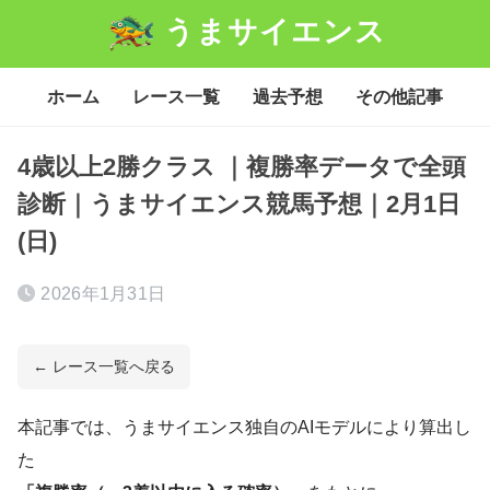
うまサイエンス
ホーム
レース一覧
過去予想
その他記事
4歳以上2勝クラス ｜複勝率データで全頭
診断｜うまサイエンス競馬予想｜2月1日
(日)
2026年1月31日
← レース一覧へ戻る
本記事では、うまサイエンス独自のAIモデルにより算出し
た