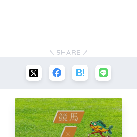
SHARE