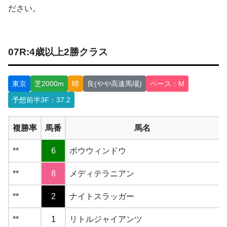
ださい。
07R:4歳以上2勝クラス
東京
芝2000m
晴
良(やや高速馬場)
ペース：M
予想前半3F：37.2
複勝率
馬番
馬名
**
6
ボウウィンドウ
**
8
メディテラニアン
**
2
ナイトスラッガー
**
1
リトルジャイアンツ