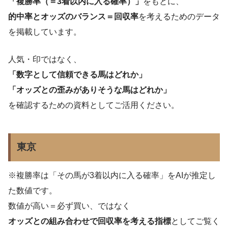
「複勝率（＝3着以内に入る確率）」
をもとに、
的中率とオッズのバランス＝回収率
を考えるためのデータ
を掲載しています。
人気・印ではなく、
「数字として信頼できる馬はどれか」
「オッズとの歪みがありそうな馬はどれか」
を確認するための資料としてご活用ください。
東京
※複勝率は「その馬が3着以内に入る確率」をAIが推定し
た数値です。
数値が高い＝必ず買い、ではなく
オッズとの組み合わせで回収率を考える指標
としてご覧く