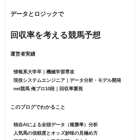
データとロジックで
回収率を考える競馬予想
運営者実績
情報系大学卒｜機械学習専攻
現役システムエンジニア｜データ分析・モデル開発
net競馬 俺プロ10段｜回収率重視
このブログでわかること
独自AIによる全頭データ（複勝率）分析
人気馬の信頼度とオッズ妙味の見極め方