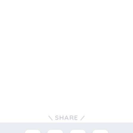
SHARE