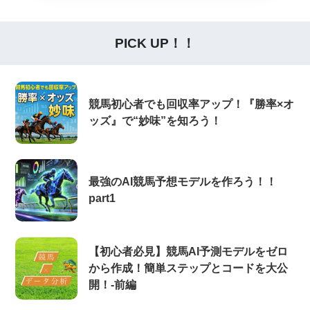
PICK UP！！
競馬初心者でも回収率アップ！『勝率×オ
ッズ』で“妙味”を知ろう！
最強のAI競馬予想モデルを作ろう！！
part1
【初心者必見】競馬AI予測モデルをゼロ
から作成！簡単ステップとコードを大公
開！-前編