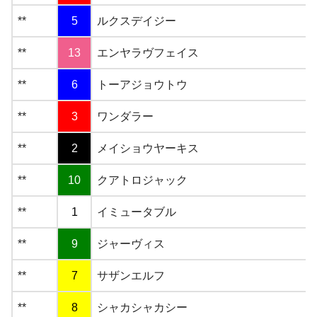
**
5
ルクスデイジー
**
13
エンヤラヴフェイス
**
6
トーアジョウトウ
**
3
ワンダラー
**
2
メイショウヤーキス
**
10
クアトロジャック
**
1
イミュータブル
**
9
ジャーヴィス
**
7
サザンエルフ
**
8
シャカシャカシー