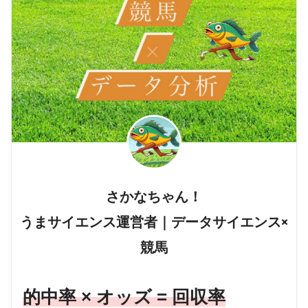
さかなちゃん！
うまサイエンス運営者｜データサイエンス×
競馬
的中率 × オッズ = 回収率