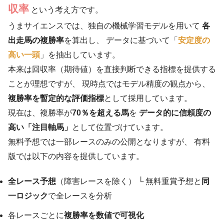
収率
という考え方です。
うまサイエンスでは、独自の機械学習モデルを用いて
各
出走馬の複勝率
を算出し、 データに基づいて「
安定度の
高い一頭
」を抽出しています。
本来は回収率（期待値）を直接判断できる指標を提供する
ことが理想ですが、 現時点ではモデル精度の観点から、
複勝率を暫定的な評価指標
として採用しています。
現在は、複勝率が
70％を超える馬
を
データ的に信頼度の
高い「注目軸馬」
として位置づけています。
無料予想では一部レースのみの公開となりますが、 有料
版では以下の内容を提供しています。
全レース予想
（障害レースを除く） └ 無料重賞予想と
同
一ロジック
で全レースを分析
各レースごとに
複勝率を数値で可視化