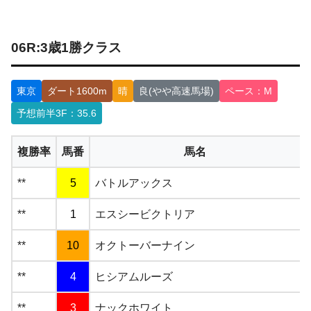
06R:3歳1勝クラス
東京
ダート1600m
晴
良(やや高速馬場)
ペース：M
予想前半3F：35.6
複勝率
馬番
馬名
**
5
バトルアックス
**
1
エスシービクトリア
**
10
オクトーバーナイン
**
4
ヒシアムルーズ
**
3
ナックホワイト