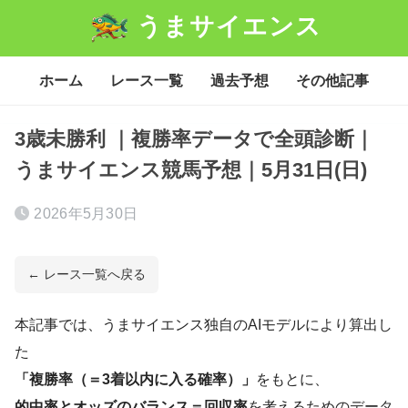
うまサイエンス
ホーム
レース一覧
過去予想
その他記事
3歳未勝利 ｜複勝率データで全頭診断｜
うまサイエンス競馬予想｜5月31日(日)
2026年5月30日
← レース一覧へ戻る
本記事では、うまサイエンス独自のAIモデルにより算出し
た
「複勝率（＝3着以内に入る確率）」
をもとに、
的中率とオッズのバランス＝回収率
を考えるためのデータ