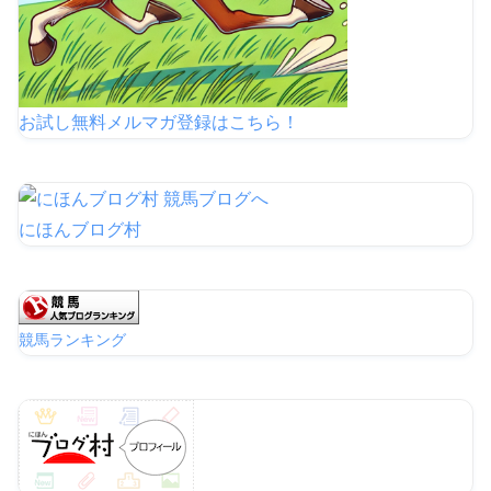
お試し無料メルマガ登録はこちら！
にほんブログ村
競馬ランキング