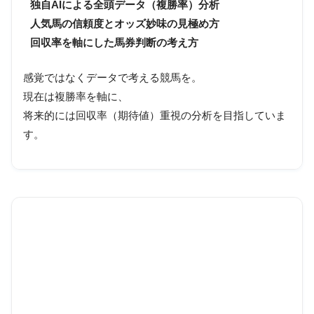
独自AIによる全頭データ（複勝率）分析
人気馬の信頼度とオッズ妙味の見極め方
回収率を軸にした馬券判断の考え方
感覚ではなくデータで考える競馬を。
現在は複勝率を軸に、
将来的には回収率（期待値）重視の分析を目指していま
す。