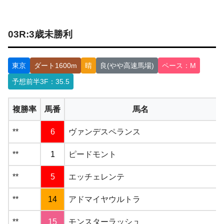
03R:3歳未勝利
東京
ダート1600m
晴
良(やや高速馬場)
ペース：M
予想前半3F：35.5
複勝率
馬番
馬名
**
6
ヴァンデスペランス
**
1
ピードモント
**
5
エッチェレンテ
**
14
アドマイヤウルトラ
**
15
モンスターラッシュ