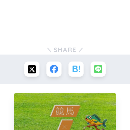
SHARE