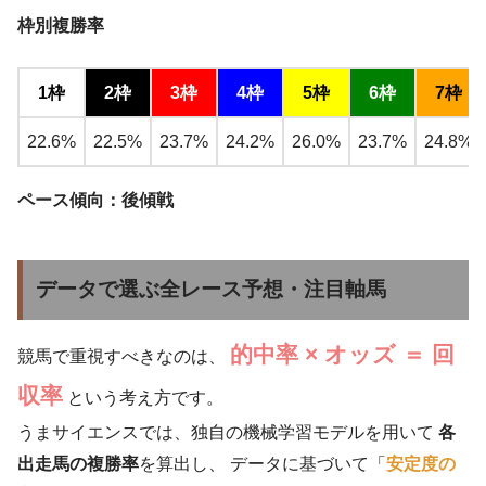
枠別複勝率
1枠
2枠
3枠
4枠
5枠
6枠
7枠
22.6%
22.5%
23.7%
24.2%
26.0%
23.7%
24.8%
ペース傾向：後傾戦
データで選ぶ全レース予想・注目軸馬
的中率 × オッズ ＝ 回
競馬で重視すべきなのは、
収率
という考え方です。
うまサイエンスでは、独自の機械学習モデルを用いて
各
出走馬の複勝率
を算出し、 データに基づいて「
安定度の