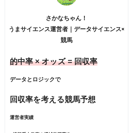
さかなちゃん！
うまサイエンス運営者｜データサイエンス×
競馬
的中率 × オッズ = 回収率
データとロジックで
回収率を考える競馬予想
運営者実績