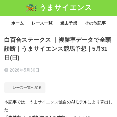
うまサイエンス
ホーム
レース一覧
過去予想
その他記事
白百合ステークス ｜複勝率データで全頭
診断｜うまサイエンス競馬予想｜5月31
日(日)
2026年5月30日
← レース一覧へ戻る
本記事では、うまサイエンス独自のAIモデルにより算出し
た