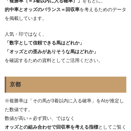
「複勝率（＝3着以内に入る確率）」
をもとに、
的中率とオッズのバランス＝回収率
を考えるためのデータ
を掲載しています。
人気・印ではなく、
「数字として信頼できる馬はどれか」
「オッズとの歪みがありそうな馬はどれか」
を確認するための資料としてご活用ください。
京都
※複勝率は「その馬が3着以内に入る確率」をAIが推定し
た数値です。
数値が高い＝必ず買い、ではなく
オッズとの組み合わせで回収率を考える指標
としてご覧く