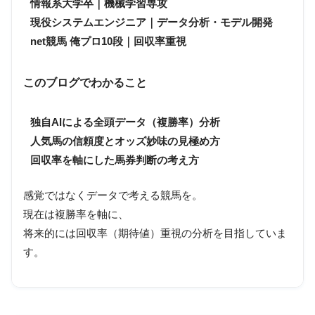
情報系大学卒｜機械学習専攻
現役システムエンジニア｜データ分析・モデル開発
net競馬 俺プロ10段｜回収率重視
このブログでわかること
独自AIによる全頭データ（複勝率）分析
人気馬の信頼度とオッズ妙味の見極め方
回収率を軸にした馬券判断の考え方
感覚ではなくデータで考える競馬を。
現在は複勝率を軸に、
将来的には回収率（期待値）重視の分析を目指していま
す。