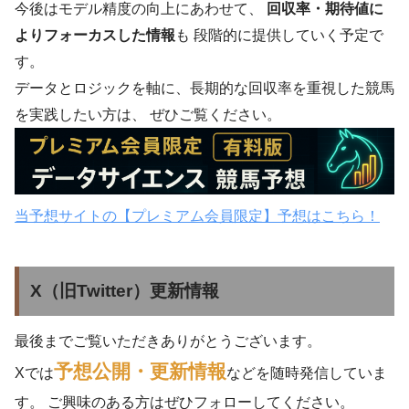
今後はモデル精度の向上にあわせて、
回収率・期待値に
よりフォーカスした情報
も 段階的に提供していく予定で
す。
データとロジックを軸に、長期的な回収率を重視した競馬
を実践したい方は、 ぜひご覧ください。
当予想サイトの【プレミアム会員限定】予想はこちら！
X（旧Twitter）更新情報
最後までご覧いただきありがとうございます。
予想公開・更新情報
Xでは
などを随時発信していま
す。 ご興味のある方はぜひフォローしてください。