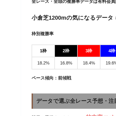
全レース・全頭の複勝率データは有料会員
小倉芝1200mの気になるデータ
枠別複勝率
1枠
2枠
3枠
4枠
18.2%
16.8%
18.4%
19.6
ペース傾向：前傾戦
データで選ぶ全レース予想・注