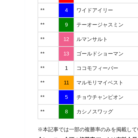
**
4
ワイドア
**
9
テーオージ
**
12
ルマン
**
13
ゴールドシ
**
1
ココモフィ
**
11
マルモリマ
**
5
チョウチャ
**
8
カシノス
※本記事では一部の複勝率のみを掲載して