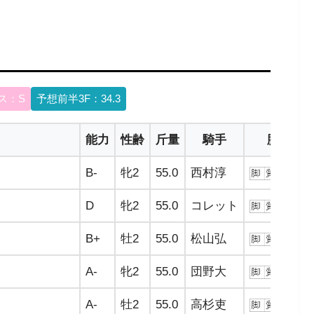
ス：S
予想前半3F：34.3
能力
性齢
斤量
騎手
脚質
ピッサ
B-
牝2
55.0
西村淳
ォレスト
D
牝2
55.0
コレット
スシン
B+
牡2
55.0
松山弘
ヒビキ
A-
牝2
55.0
団野大
チップ
A-
牡2
55.0
高杉吏