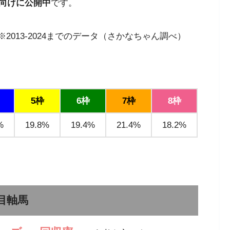
向けに公開中
です。
※2013-2024までのデータ（さかなちゃん調べ）
5枠
6枠
7枠
8枠
%
19.8%
19.4%
21.4%
18.2%
目軸馬