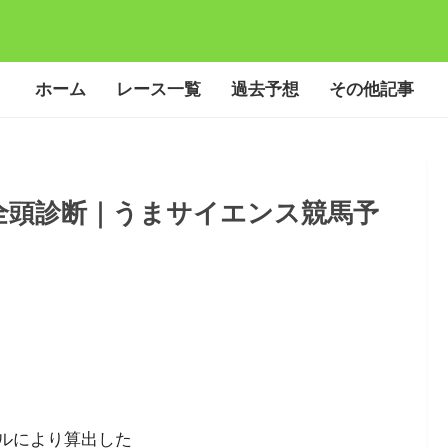
ホーム
レース一覧
過去予想
その他記事
で全頭診断｜うまサイエンス競馬予
デルにより算出した