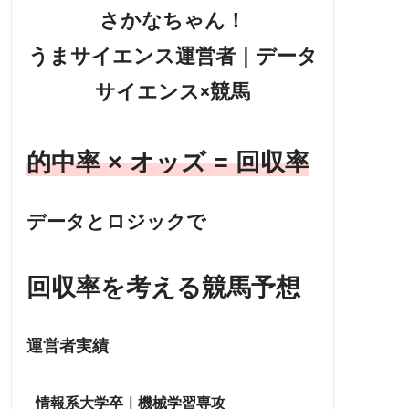
さかなちゃん！
うまサイエンス運営者｜データ
サイエンス×競馬
的中率 × オッズ = 回収率
データとロジックで
回収率を考える競馬予想
運営者実績
情報系大学卒｜機械学習専攻