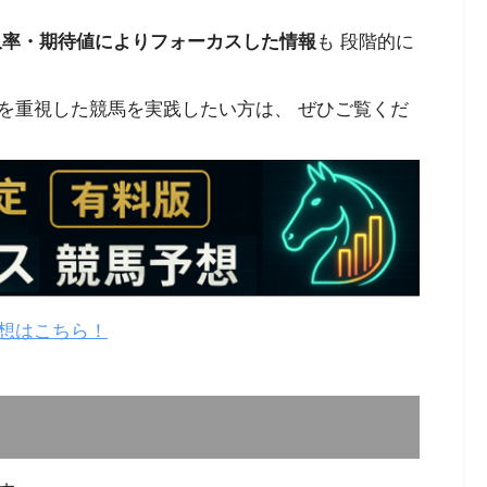
収率・期待値によりフォーカスした情報
も 段階的に
を重視した競馬を実践したい方は、 ぜひご覧くだ
想はこちら！