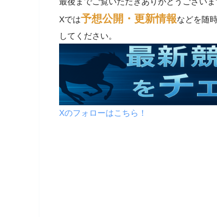
最後までご覧いただきありがとうございま
予想公開・更新情報
Xでは
などを随時
してください。
Xのフォローはこちら！