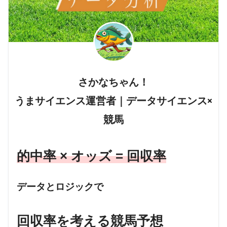
さかなちゃん！
うまサイエンス運営者｜データサイエンス×
競馬
的中率 × オッズ = 回収率
データとロジックで
回収率を考える競馬予想