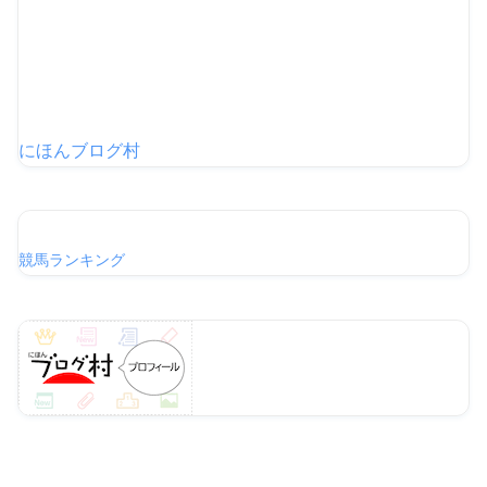
にほんブログ村
競馬ランキング