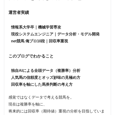
運営者実績
情報系大学卒｜機械学習専攻
現役システムエンジニア｜データ分析・モデル開発
net競馬 俺プロ10段｜回収率重視
このブログでわかること
独自AIによる全頭データ（複勝率）分析
人気馬の信頼度とオッズ妙味の見極め方
回収率を軸にした馬券判断の考え方
感覚ではなくデータで考える競馬を。
現在は複勝率を軸に、
将来的には回収率（期待値）重視の分析を目指していま