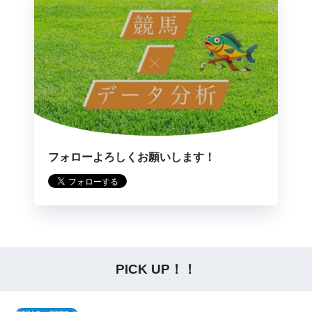
フォローよろしくお願いします！
PICK UP！！