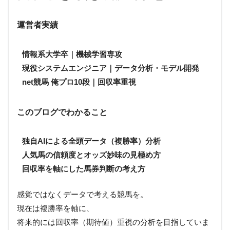
運営者実績
情報系大学卒｜機械学習専攻
現役システムエンジニア｜データ分析・モデル開発
net競馬 俺プロ10段｜回収率重視
このブログでわかること
独自AIによる全頭データ（複勝率）分析
人気馬の信頼度とオッズ妙味の見極め方
回収率を軸にした馬券判断の考え方
感覚ではなくデータで考える競馬を。
現在は複勝率を軸に、
将来的には回収率（期待値）重視の分析を目指していま