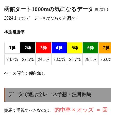
函館ダート1000mの気になるデータ
※2013-
2024までのデータ（さかなちゃん調べ）
枠別複勝率
1枠
2枠
3枠
4枠
5枠
6枠
7枠
24.7%
27.5%
24.5%
23.5%
23.7%
28.3%
26.0%
ペース傾向：傾向無し
データで選ぶ全レース予想・注目軸馬
的中率 × オッズ ＝ 回
競馬で重視すべきなのは、