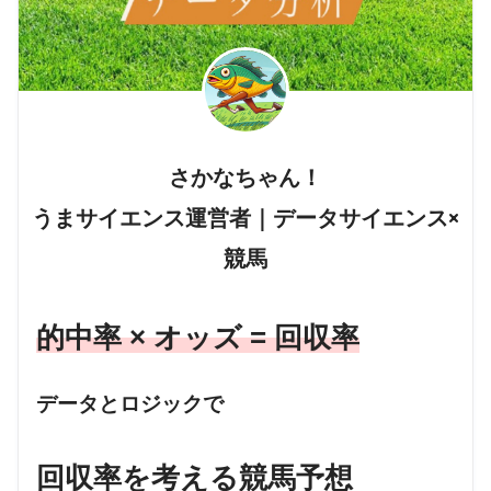
さかなちゃん！
うまサイエンス運営者｜データサイエンス×
競馬
的中率 × オッズ = 回収率
データとロジックで
回収率を考える競馬予想