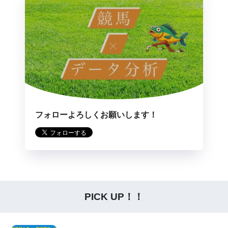
フォローよろしくお願いします！
PICK UP！！