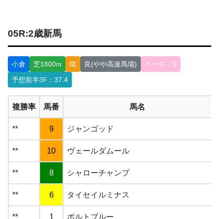
05R:2歳新馬
小倉
芝1800m
晴
良(やや高速馬場)
ペース：S
予想前半3F：37.4
複勝率
馬番
馬名
**
9
ジャンゴッド
**
10
ヴェールダムール
**
8
シャローチャンプ
**
6
タイセイルミナス
**
1
ポルトブルー