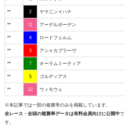
**
2
ヤマニンイハナ
**
11
アーデルボーデン
**
4
ロードフェルム
**
3
アシャカブラーヴ
**
7
オーラムミーティア
**
5
ゴルディアス
**
12
ウィモウェ
※本記事では一部の複勝率のみを掲載しています。
全レース・全頭の複勝率データは有料会員向けに公開中
で
す。