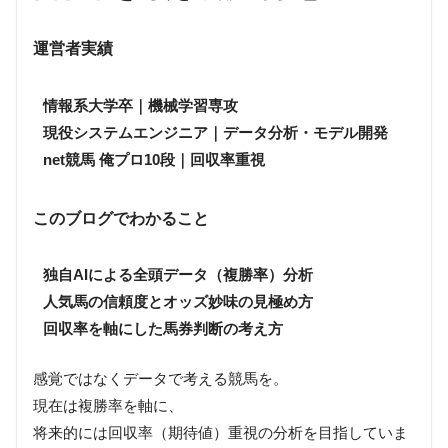
運営者実績
情報系大学卒｜機械学習専攻
現役システムエンジニア｜データ分析・モデル開発
net競馬 俺プロ10段｜回収率重視
このブログでわかること
独自AIによる全頭データ（複勝率）分析
人気馬の信頼度とオッズ妙味の見極め方
回収率を軸にした馬券判断の考え方
感覚ではなくデータで考える競馬を。
現在は複勝率を軸に、
将来的には回収率（期待値）重視の分析を目指していま