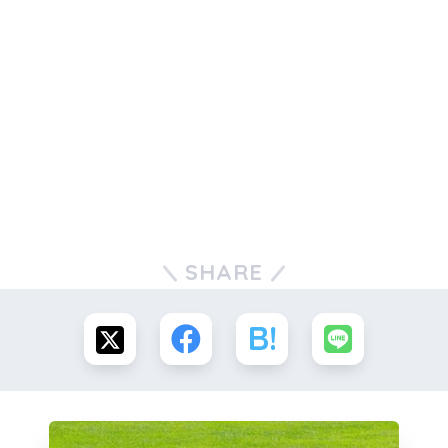
SHARE