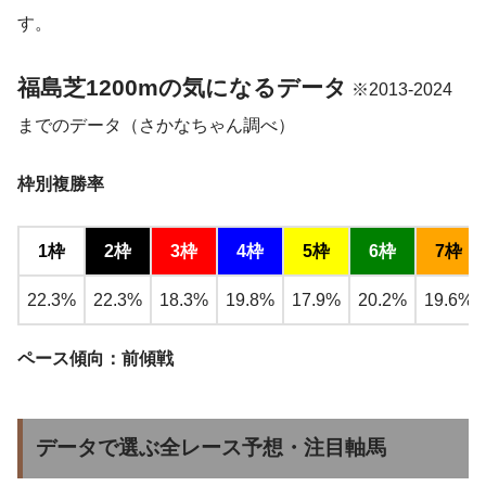
す。
福島芝1200mの気になるデータ
※2013-2024
までのデータ（さかなちゃん調べ）
枠別複勝率
1枠
2枠
3枠
4枠
5枠
6枠
7枠
22.3%
22.3%
18.3%
19.8%
17.9%
20.2%
19.6%
ペース傾向：前傾戦
データで選ぶ全レース予想・注目軸馬