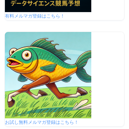
有料メルマガ登録はこちら！
お試し無料メルマガ登録はこちら！