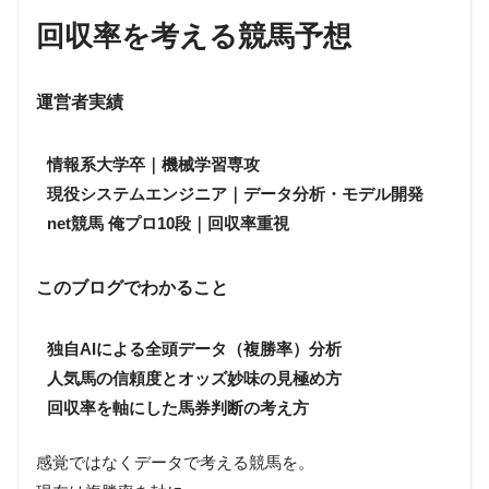
回収率を考える競馬予想
運営者実績
情報系大学卒｜機械学習専攻
現役システムエンジニア｜データ分析・モデル開発
net競馬 俺プロ10段｜回収率重視
このブログでわかること
独自AIによる全頭データ（複勝率）分析
人気馬の信頼度とオッズ妙味の見極め方
回収率を軸にした馬券判断の考え方
感覚ではなくデータで考える競馬を。