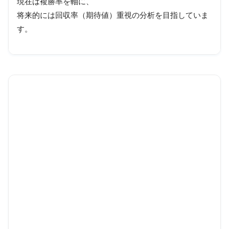
現在は複勝率を軸に、
将来的には回収率（期待値）重視の分析を目指していま
す。