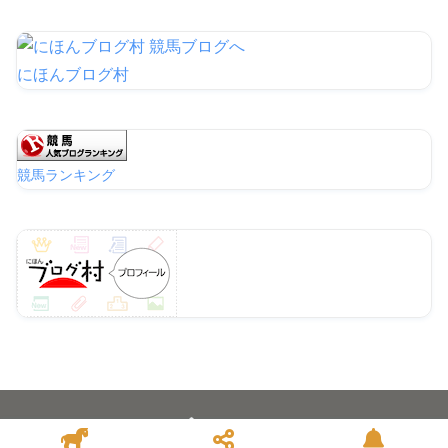
にほんブログ村
競馬ランキング
HOME