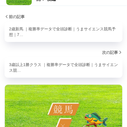
前の記事
2歳新馬 ｜複勝率データで全頭診断｜うまサイエンス競馬予
想｜7…
次の記事
3歳以上1勝クラス ｜複勝率データで全頭診断｜うまサイエン
ス競…