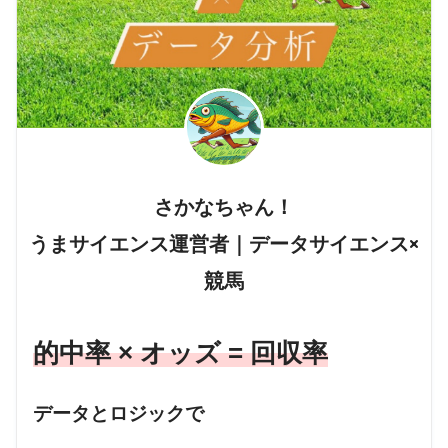
さかなちゃん！
うまサイエンス運営者｜データサイエンス×
競馬
的中率 × オッズ = 回収率
データとロジックで