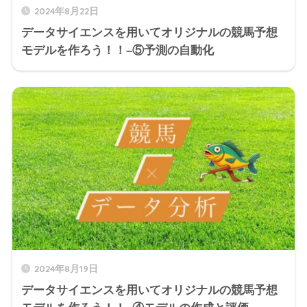
2024年8月22日
データサイエンスを用いてオリジナルの競馬予想
モデルを作ろう！！–⑤予測の自動化
2024年8月19日
データサイエンスを用いてオリジナルの競馬予想