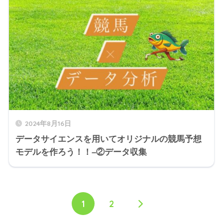
2024年8月16日
データサイエンスを用いてオリジナルの競馬予想
モデルを作ろう！！–②データ収集
1
2