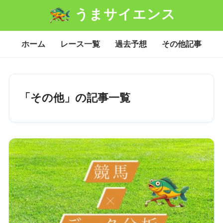
うまサイエンス
ホーム
レース一覧
過去予想
その他記事
「その他」の記事一覧