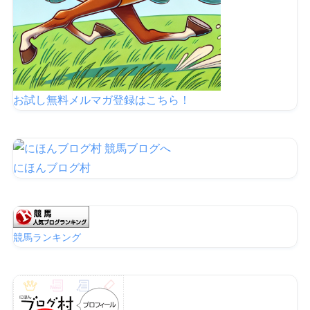
お試し無料メルマガ登録はこちら！
にほんブログ村
競馬ランキング