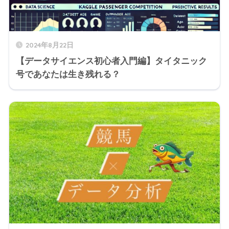
2024年8月22日
【データサイエンス初心者入門編】タイタニック
号であなたは生き残れる？