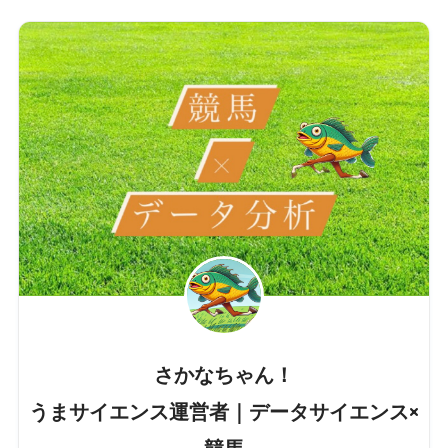
さかなちゃん！
うまサイエンス運営者｜データサイエンス×