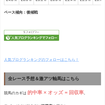
ペース傾向：後傾戦
人気ブログランキングのフォローはこちら！
全レース予想＆激アツ軸馬はこちら
的中率 × オッズ = 回収率
競馬のカギは
。