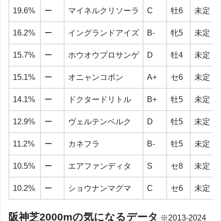
19.6%
ー
マイネルクリソーラ
C
牡6
未定
16.2%
ー
イングランドアイズ
B-
牝5
未定
15.7%
ー
ホウオウプロサンゲ
D
牡4
未定
15.1%
ー
オニャンコポン
A+
セ6
未定
14.1%
ー
ドクタードリトル
B+
牡5
未定
12.9%
ー
ヴェルテンベルク
D
牡5
未定
11.2%
ー
カネフラ
B-
牡5
未定
10.5%
ー
エアファンディタ
S
セ8
未定
10.2%
ー
ショウナンマグマ
C
セ6
未定
阪神芝2000mの気になるデータ
※2013-2024