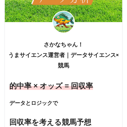
さかなちゃん！
うまサイエンス運営者｜データサイエンス×
競馬
的中率 × オッズ = 回収率
データとロジックで
回収率を考える競馬予想