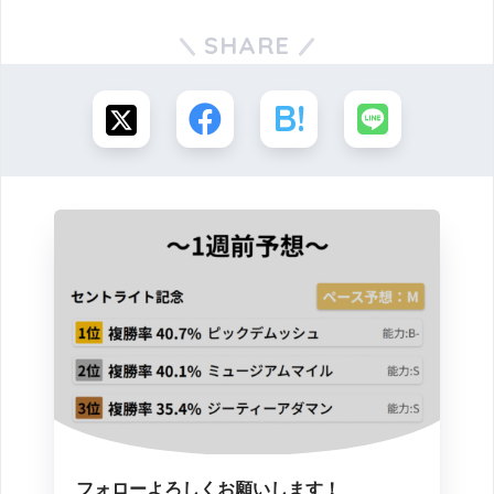
SHARE
フォローよろしくお願いします！