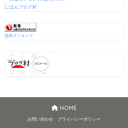
にほんブログ村
競馬ランキング
HOME
お問い合わせ
プライバシーポリシー