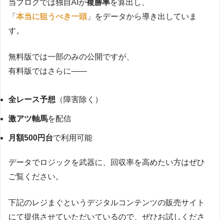
当ブログでは独自AIが
複勝率
を算出し、
「
本当に狙うべき一頭
」をデータから導き出していま
す。
無料版では一部のみの公開ですが、
有料版ではさらに——
全レース予想
（障害除く）
激アツ軸馬
を配信
月額500円台
で利用可能
データでロジックを武器に、回収率を高めたい方はぜひ
ご覧ください。
下記のレジまぐというデジタルコンテンツの販売サイト
にて提供させていただいているので、ぜひお試しくださ