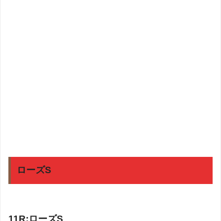
ローズS
11R:ローズS