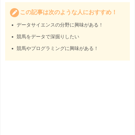
この記事は次のような人におすすめ！
データサイエンスの分野に興味がある！
競馬をデータで深掘りしたい
競馬やプログラミングに興味がある！