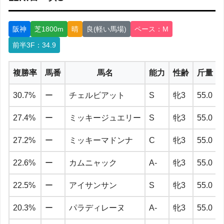
阪神
芝1800m
晴
良(軽い馬場)
ペース：M
前半3F：34.9
複勝率
馬番
馬名
能力
性齢
斤量
30.7%
ー
チェルビアット
S
牝3
55.0
27.4%
ー
ミッキージュエリー
S
牝3
55.0
27.2%
ー
ミッキーマドンナ
C
牝3
55.0
22.6%
ー
カムニャック
A-
牝3
55.0
22.5%
ー
アイサンサン
S
牝3
55.0
20.3%
ー
パラディレーヌ
A-
牝3
55.0