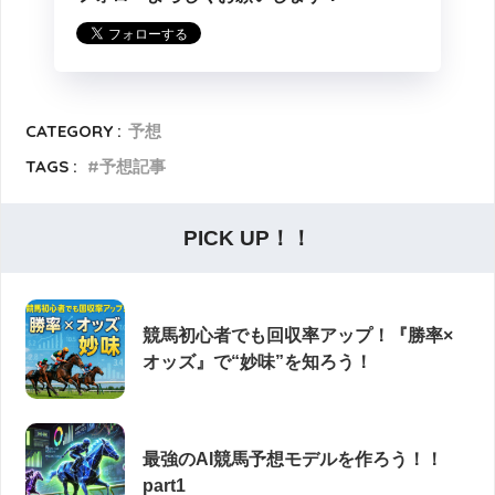
CATEGORY :
予想
TAGS :
予想記事
PICK UP！！
競馬初心者でも回収率アップ！『勝率×
オッズ』で“妙味”を知ろう！
最強のAI競馬予想モデルを作ろう！！
part1