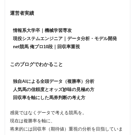
運営者実績
情報系大学卒｜機械学習専攻
現役システムエンジニア｜データ分析・モデル開発
net競馬 俺プロ10段｜回収率重視
このブログでわかること
独自AIによる全頭データ（複勝率）分析
人気馬の信頼度とオッズ妙味の見極め方
回収率を軸にした馬券判断の考え方
感覚ではなくデータで考える競馬を。
現在は複勝率を軸に、
将来的には回収率（期待値）重視の分析を目指していま