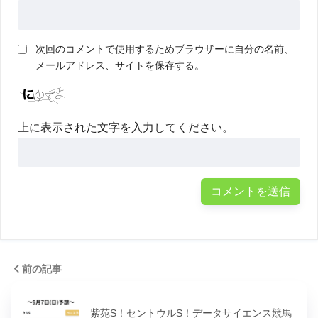
次回のコメントで使用するためブラウザーに自分の名前、
メールアドレス、サイトを保存する。
上に表示された文字を入力してください。
前の記事
紫苑S！セントウルS！データサイエンス競馬