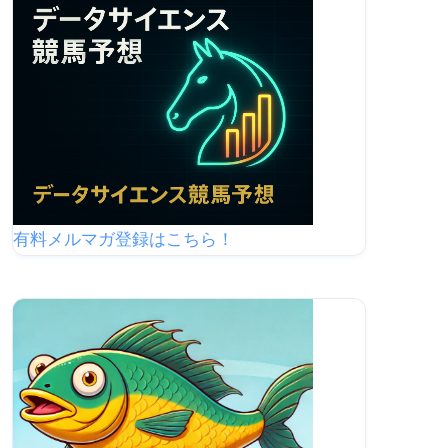
有料メルマガ登録はこちら！