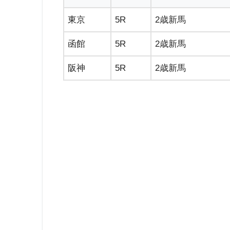
東京
5R
2歳新馬
函館
5R
2歳新馬
阪神
5R
2歳新馬