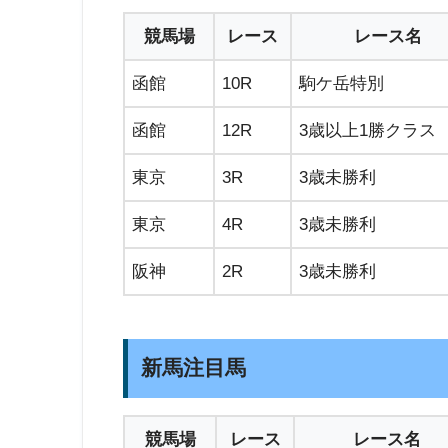
競馬場
レース
レース名
函館
10R
駒ケ岳特別
函館
12R
3歳以上1勝クラス
東京
3R
3歳未勝利
東京
4R
3歳未勝利
阪神
2R
3歳未勝利
新馬注目馬
競馬場
レース
レース名