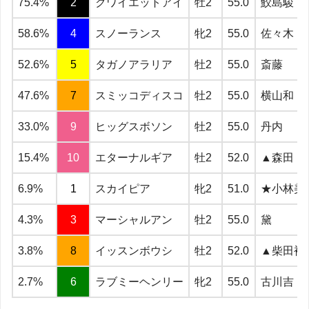
75.4%
2
クワイエットアイ
牡2
55.0
鮫島駿
58.6%
4
スノーランス
牝2
55.0
佐々木
52.6%
5
タガノアラリア
牡2
55.0
斎藤
47.6%
7
スミッコディスコ
牡2
55.0
横山和
33.0%
9
ヒッグスボソン
牡2
55.0
丹内
15.4%
10
エターナルギア
牡2
52.0
▲森田
6.9%
1
スカイピア
牝2
51.0
★小林美
4.3%
3
マーシャルアン
牡2
55.0
黛
3.8%
8
イッスンボウシ
牡2
52.0
▲柴田裕
2.7%
6
ラブミーヘンリー
牝2
55.0
古川吉