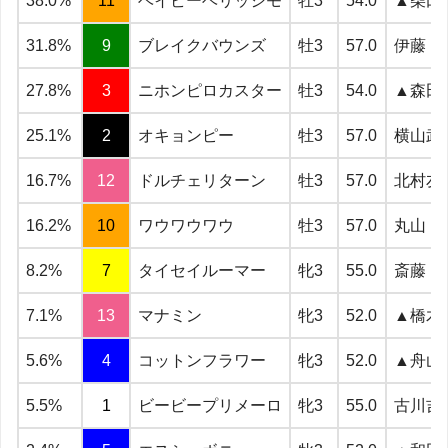
38.0%
11
ベイビーベリッシモ
牡3
54.0
▲柴田
31.8%
9
ブレイクバウンズ
牡3
57.0
伊藤
27.8%
3
ニホンピロカスター
牡3
54.0
▲森田
25.1%
2
オキョンピー
牡3
57.0
横山武
16.7%
12
ドルチェリターン
牡3
57.0
北村友
16.2%
10
ワウワウワウ
牡3
57.0
丸山
8.2%
7
タイセイルーマー
牝3
55.0
斎藤
7.1%
13
マナミン
牝3
52.0
▲橋木
5.6%
4
コットンフラワー
牝3
52.0
▲舟山
5.5%
1
ビービープリメーロ
牝3
55.0
古川吉