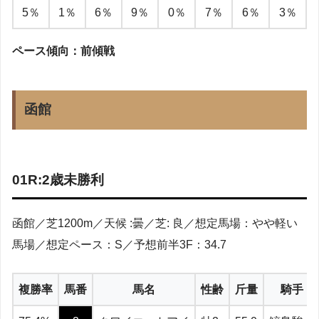
5％
1％
6％
9％
0％
7％
6％
3％
ペース傾向：前傾戦
函館
01R:2歳未勝利
函館／芝1200m／天候 :曇／芝: 良／想定馬場：やや軽い
馬場／想定ペース：S／予想前半3F：34.7
複勝率
馬番
馬名
性齢
斤量
騎手