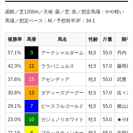
函館／芝1200m／天候 :曇／芝: 良／想定馬場：やや軽い
馬場／想定ペース：M／予想前半3F：34.1
複勝率
馬番
馬名
性齢
斤量
騎手
57.1%
3
アークシャルダーム
牝3
55.0
丹内
42.3%
12
ララバニュルス
牡3
57.0
藤岡佑
37.6%
15
アセンディア
牝3
55.0
武豊
30.8%
13
ダディーズグーグー
牡3
57.0
佐々木
29.1%
7
ピースフルゴールド
牝3
55.0
横山武
23.0%
10
ガジュノリホワイト
牡3
53.0
★小林
21.1%
8
ブラックティンカー
牝3
55.0
吉田隼