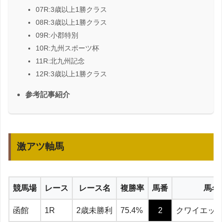
07R:3歳以上1勝クラス
08R:3歳以上1勝クラス
09R:小郡特別
10R:九州スポーツ杯
11R:北九州記念
12R:3歳以上1勝クラス
参考記事紹介
激アツ軸馬
競馬場
レース
レース名
複勝率
馬番
馬名
函館
1R
2歳未勝利
75.4%
2
クワイエッ