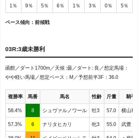
1％
9％
5％
6％
1％
3％
0％
5％
ペース傾向：前傾戦
03R:3歳未勝利
函館／ダート1700m／天候 :曇／ダート: 良／想定馬場：
やや軽い馬場／想定ペース：M／予想前半3F：36.0
複勝率
馬番
馬名
性齢
斤量
騎手
58.4%
8
シュヴァルノワール
牡3
57.0
横山和
57.3%
6
ナリタヒカリ
牝3
55.0
武豊