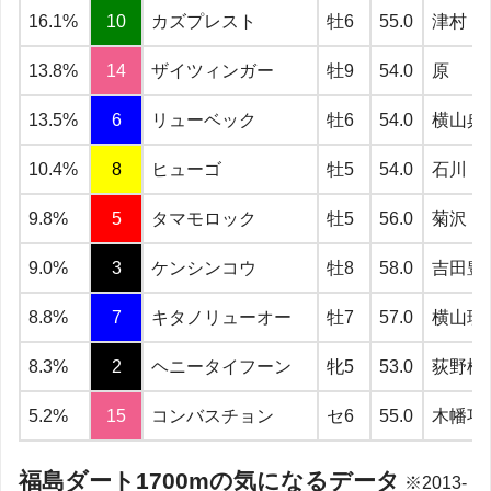
16.1%
10
カズプレスト
牡6
55.0
津村
13.8%
14
ザイツィンガー
牡9
54.0
原
13.5%
6
リューベック
牡6
54.0
横山典
10.4%
8
ヒューゴ
牡5
54.0
石川
9.8%
5
タマモロック
牡5
56.0
菊沢
9.0%
3
ケンシンコウ
牡8
58.0
吉田豊
8.8%
7
キタノリューオー
牡7
57.0
横山琉
8.3%
2
ヘニータイフーン
牝5
53.0
荻野極
5.2%
15
コンバスチョン
セ6
55.0
木幡巧
福島ダート1700mの気になるデータ
※2013-