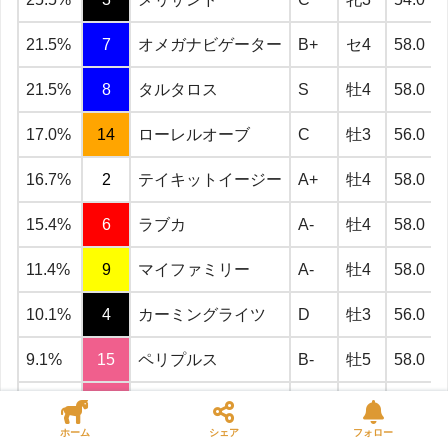
21.5%
7
オメガナビゲーター
B+
セ4
58.0
21.5%
8
タルタロス
S
牡4
58.0
17.0%
14
ローレルオーブ
C
牡3
56.0
16.7%
2
テイキットイージー
A+
牡4
58.0
15.4%
6
ラブカ
A-
牡4
58.0
11.4%
9
マイファミリー
A-
牡4
58.0
10.1%
4
カーミングライツ
D
牡3
56.0
9.1%
15
ペリプルス
B-
牡5
58.0
8.7%
16
ウインリベラシオン
C
牡3
56.0
ホーム
シェア
フォロー