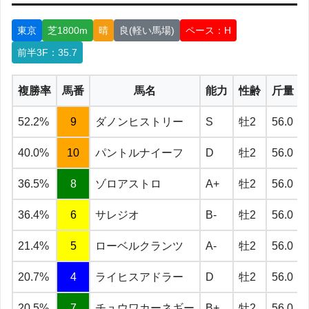
東京
芝1800m
晴
良(軽い馬場)
ペース：H
前半3F：35.7
複勝率
馬番
馬名
能力
性齢
斤量
52.2%
9
ダノンヒストリー
S
牡2
56.0
40.0%
10
パントルナイーフ
D
牡2
56.0
36.5%
8
ゾロアストロ
A+
牡2
56.0
36.4%
6
サレジオ
B-
牡2
56.0
21.4%
5
ローベルクランツ
A-
牡2
56.0
20.7%
4
ライヒスアドラー
D
牡2
56.0
20.5%
7
チュウワカーネギー
B+
牡2
56.0