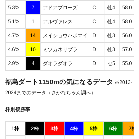
5.3%
7
アドアプローズ
C
牡4
58.0
5.1%
1
アルヴァレス
C
牡4
58.0
4.7%
14
メイショウハボマイ
D
牡3
56.0
4.6%
10
ミツカネリブラ
D
牡3
57.0
2.9%
4
ダオラダオラ
D
セ5
55.0
福島ダート1150mの気になるデータ
※2013-
2024までのデータ（さかなちゃん調べ）
枠別複勝率
1枠
2枠
3枠
4枠
5枠
6枠
7枠