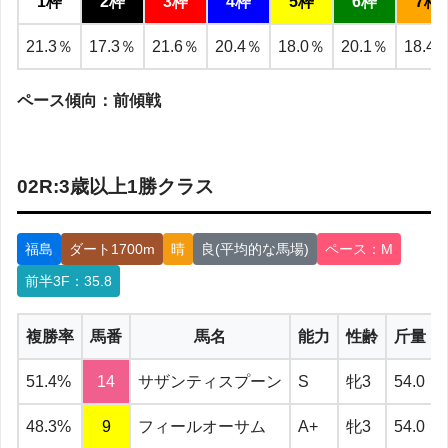
1枠
2枠
3枠
4枠
5枠
6枠
7枠
21.3％
17.3％
21.6％
20.4％
18.0％
20.1％
18.4
ペース傾向：前傾戦
02R:3歳以上1勝クラス
福島
ダート1700m
晴
良(平均的な馬場)
ペース：M
前半3F：35.8
複勝率
馬番
馬名
能力
性齢
斤量
51.4%
14
サザンティスプーン
S
牝3
54.0
48.3%
9
フィールオーサム
A+
牝3
54.0