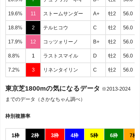
19.6%
11
ストームサンダー
A+
牡2
56.0
18.8%
2
テルヒコウ
C
牡2
56.0
17.9%
12
コッツォリーノ
B+
牡2
56.0
8.8%
1
ラストスマイル
D
牡2
56.0
7.2%
3
リネンタイリン
C
牡2
56.0
東京芝1800mの気になるデータ
※2013-2024
までのデータ（さかなちゃん調べ）
枠別複勝率
1枠
2枠
3枠
4枠
5枠
6枠
7枠