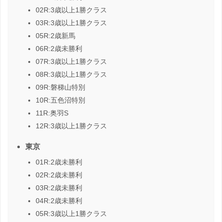
02R:3歳以上1勝クラス
03R:3歳以上1勝クラス
05R:2歳新馬
06R:2歳未勝利
07R:3歳以上1勝クラス
08R:3歳以上1勝クラス
09R:磐梯山特別
10R:五色沼特別
11R:奥羽S
12R:3歳以上1勝クラス
東京
01R:2歳未勝利
02R:2歳未勝利
03R:2歳未勝利
04R:2歳未勝利
05R:3歳以上1勝クラス