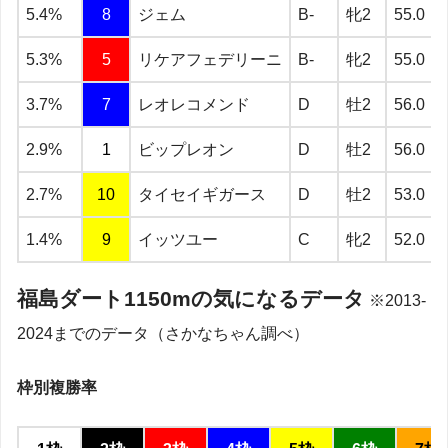
5.4%
8
ジェム
B-
牝2
55.0
5.3%
5
リケアフェデリーニ
B-
牝2
55.0
3.7%
7
レオレコメンド
D
牡2
56.0
2.9%
1
ビップレオン
D
牡2
56.0
2.7%
10
タイセイギガース
D
牡2
53.0
1.4%
9
イッツユー
C
牝2
52.0
福島ダート1150mの気になるデータ
※2013-
2024までのデータ（さかなちゃん調べ）
枠別複勝率