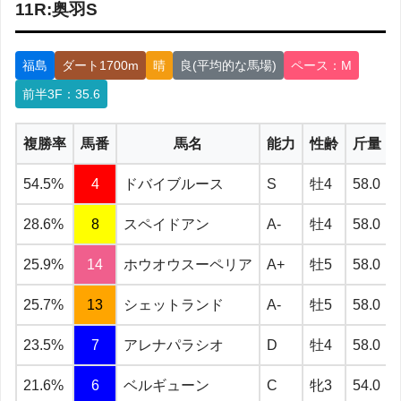
11R:奥羽S
福島
ダート1700m
晴
良(平均的な馬場)
ペース：M
前半3F：35.6
複勝率
馬番
馬名
能力
性齢
斤量
54.5%
4
ドバイブルース
S
牡4
58.0
28.6%
8
スペイドアン
A-
牡4
58.0
25.9%
14
ホウオウスーペリア
A+
牡5
58.0
25.7%
13
シェットランド
A-
牡5
58.0
23.5%
7
アレナパラシオ
D
牡4
58.0
21.6%
6
ベルギューン
C
牝3
54.0