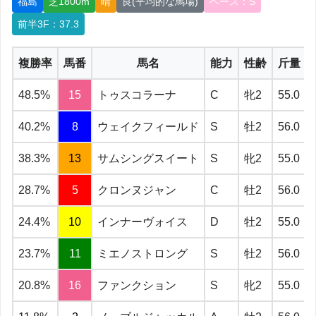
福島
芝1800m
晴
良(平均的な馬場)
ペース：S
前半3F：37.3
複勝率
馬番
馬名
能力
性齢
斤量
48.5%
15
トゥスコラーナ
C
牝2
55.0
40.2%
8
ウェイクフィールド
S
牡2
56.0
38.3%
13
サムシングスイート
S
牝2
55.0
28.7%
5
クロンヌジャン
C
牡2
56.0
24.4%
10
インナーヴォイス
D
牡2
55.0
23.7%
11
ミエノストロング
S
牡2
56.0
20.8%
16
ファンクション
S
牝2
55.0