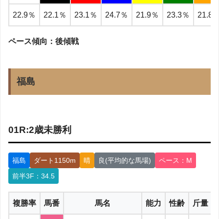
22.9％
22.1％
23.1％
24.7％
21.9％
23.3％
21.8
ペース傾向：後傾戦
福島
01R:2歳未勝利
福島
ダート1150m
晴
良(平均的な馬場)
ペース：M
前半3F：34.5
複勝率
馬番
馬名
能力
性齢
斤量