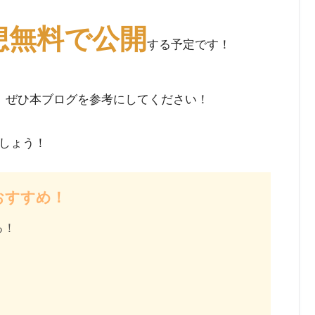
想無料で公開
する予定です！
、ぜひ本ブログを参考にしてください！
しょう！
おすすめ！
る！
！