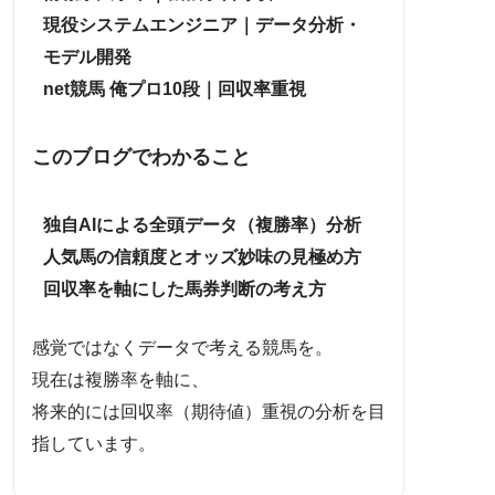
現役システムエンジニア｜データ分析・
モデル開発
net競馬 俺プロ10段｜回収率重視
このブログでわかること
独自AIによる全頭データ（複勝率）分析
人気馬の信頼度とオッズ妙味の見極め方
回収率を軸にした馬券判断の考え方
感覚ではなくデータで考える競馬を。
現在は複勝率を軸に、
将来的には回収率（期待値）重視の分析を目
指しています。