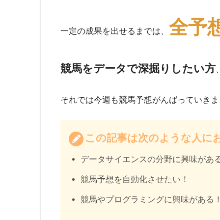
全予
一定の成果を出せるまでは、
競馬をデータで深掘りしたい方
それでは今週も競馬予想がんばっていきま
この記事は次のような人に
データサイエンスの分野に興味があ
競馬予想を自動化させたい！
競馬やプログラミングに興味がある