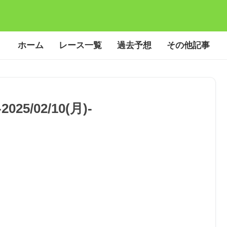
ホーム
レース一覧
過去予想
その他記事
/02/10(月)-