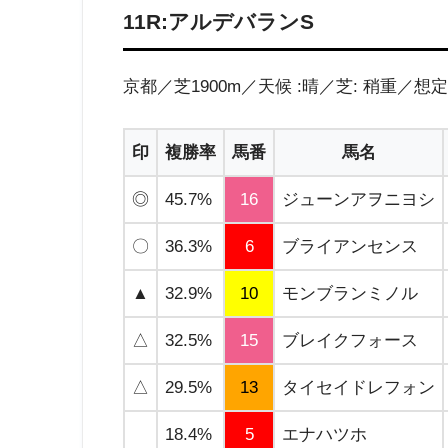
11R:アルデバランS
京都／芝1900m／天候 :晴／芝: 稍重／想
印
複勝率
馬番
馬名
◎
45.7%
16
ジューンアヲニヨシ
〇
36.3%
6
ブライアンセンス
▲
32.9%
10
モンブランミノル
△
32.5%
15
ブレイクフォース
△
29.5%
13
タイセイドレフォン
18.4%
5
エナハツホ