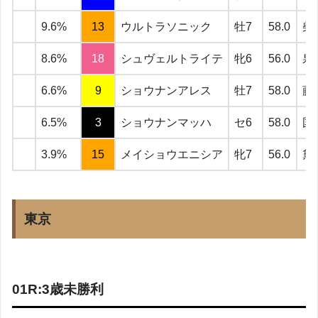
9.6%
13
ウルトラソニック
牡7
58.0
柴
8.6%
18
シュヴェルトライテ
牝6
56.0
泉
6.6%
9
ショウナンアレス
牡7
58.0
藤
6.5%
3
ショウナンマッハ
セ6
58.0
国
3.9%
15
メイショウエニシア
牝7
56.0
黛
東京
01R:3歳未勝利