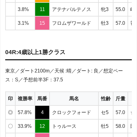
3.8%
11
アテナパルテノス
牝3
55.0
嶋
3.1%
15
フロムザワールド
牡3
57.0
笹
04R:4歳以上1勝クラス
東京／ダート
2100m
／天候
:
晴／ダート
:
良／想定ペー
ス：
S
／予想前半
3F
：
37.5
印
複勝率
馬番
馬名
性齢
斤量
◎
57.8%
4
クロックフォード
セ5
57.0
☆
〇
33.9%
12
トゥルース
牡5
58.0
田