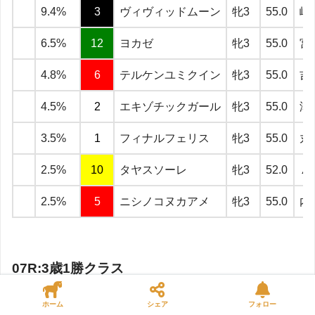
9.4%
3
ヴィヴィッドムーン
牝3
55.0
嶋
6.5%
12
ヨカゼ
牝3
55.0
宮
4.8%
6
テルケンユミクイン
牝3
55.0
吉
4.5%
2
エキゾチックガール
牝3
55.0
津
3.5%
1
フィナルフェリス
牝3
55.0
丸
2.5%
10
タヤスソーレ
牝3
52.0
▲
2.5%
5
ニシノコヌカアメ
牝3
55.0
内
07R:3歳1勝クラス
ホーム
シェア
フォロー
東京／芝
1400m
／天候
:
晴／芝
:
良／想定ペース：
M
／予想