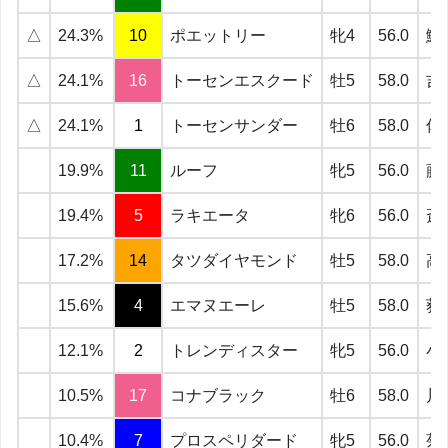
△
24.3%
10
ポエットリー
牝4
56.0
鮫
△
24.1%
16
トーセンエスクード
牡5
58.0
吉
△
24.1%
1
トーセンサンダー
牡6
58.0
佐
19.9%
11
ルーフ
牝5
56.0
藤
19.4%
5
ラキエータ
牝6
56.0
斎
17.2%
14
タツダイヤモンド
牡5
58.0
高
15.6%
4
エマヌエーレ
牡5
58.0
荻
12.1%
2
トレンディスター
牝5
56.0
小
10.5%
17
コナブラック
牡6
58.0
川
10.4%
7
プロスペリダード
牝5
56.0
菊