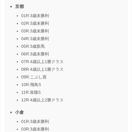
京都
01R:3歳未勝利
02R:3歳未勝利
03R:3歳未勝利
04R:3歳未勝利
05R:3歳新馬
06R:3歳未勝利
07R:4歳以上1勝クラス
08R:4歳以上1勝クラス
09R:こぶし賞
10R:飛鳥S
11R:洛陽S
12R:4歳以上2勝クラス
小倉
01R:3歳未勝利
03R:3歳未勝利