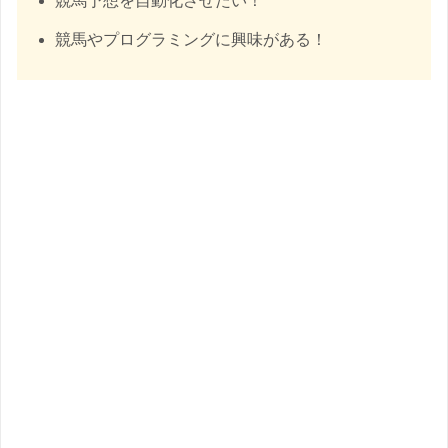
競馬予想を自動化させたい！
競馬やプログラミングに興味がある！