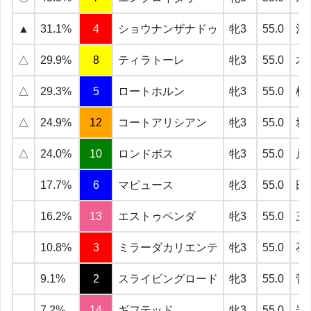
▲
31.1%
4
ショウナンザナドゥ
牝3
55.0
池
△
29.9%
8
ティラトーレ
牝3
55.0
木
△
29.3%
5
ロートホルン
牝3
55.0
横
△
24.9%
12
コートアリシアン
牝3
55.0
坂
△
24.0%
10
ロンドボス
牝3
55.0
戸
17.7%
6
マピュース
牝3
55.0
田
16.2%
13
エストゥペンダ
牝3
55.0
三
10.8%
3
ミラーダカリエンテ
牝3
55.0
石
9.1%
2
スライビングロード
牝3
55.0
菅
7.2%
14
ギフテッド
牝3
55.0
岩