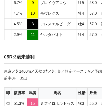
6.7%
9
ブレイヴアロウ
牡5
58.0
木
4.7%
10
モヴレクス
牡4
57.0
菅
4.5%
3
アレスエルピーダ
牡4
57.0
笹
2.9%
11
ヤルダバオト
牡4
57.0
石
05R:3歳未勝利
東京／芝
1400m
／天候
:
晴／芝
:
良／想定ペース：
M
／予想
前半
3F
：
35.1
印
複勝率
馬番
馬名
性齢
斤量
◎
51.3%
15
ミズイロホルトゥス
牝3
55.0
戸