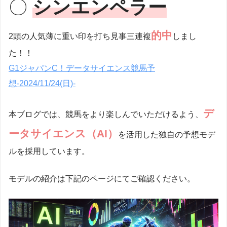
〇
シンエンペラー
的中
2頭の人気薄に重い印を打ち見事三連複
しまし
た！！
G1ジャパンC！データサイエンス競馬予
想-2024/11/24(日)-
デ
本ブログでは、競馬をより楽しんでいただけるよう、
ータサイエンス（
AI
）
を活用した独自の予想モデ
ルを採用しています。
モデルの紹介は下記のページにてご確認ください。