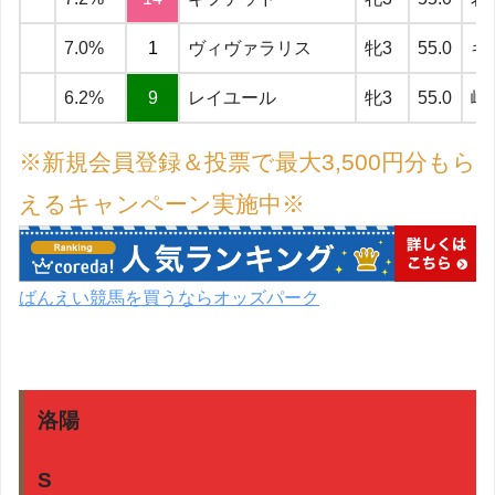
7.0%
1
ヴィヴァラリス
牝3
55.0
キ
6.2%
9
レイユール
牝3
55.0
嶋
※
新規会員登録＆投票で最大
3,500
円分もら
えるキャンペーン実施中※
ばんえい競馬を買うならオッズパーク
洛陽
S