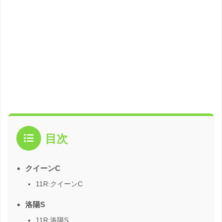
目次
クイーンC
11R:クイーンC
洛陽S
11R:洛陽S