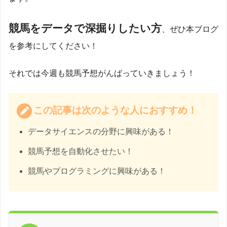
競馬をデータで深掘りしたい方
、ぜひ本ブログ
を参考にしてください！
それでは今週も競馬予想がんばっていきましょう！
この記事は次のような人におすすめ！
データサイエンスの分野に興味がある！
競馬予想を自動化させたい！
競馬やプログラミングに興味がある！