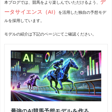
デ
本ブログでは、競馬をより楽しんでいただけるよう、
ータサイエンス（AI）
を活用した独自の予想モデ
ルを採用しています。
モデルの紹介は下記のページにてご確認ください。