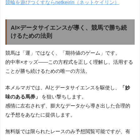
競輪を遊びつくすならnetkeirin（ネットケイリン）
AI×データサイエンスが導く、競馬で勝ち続
けるための法則
競馬は「運」ではなく、「期待値のゲーム」です。
的中率×オッズ——この方程式を正しく理解し、活用する
ことが勝ち続けるための唯一の方法。
本メルマガでは、AIとデータサイエンスを駆使し、
「妙
味のある馬券」
を狙い撃ちします。
感情に左右されず、膨大なデータから導き出した合理的
な予想をあなたに提供します。
無料版では限られたレースのみ予想閲覧可能ですが、有