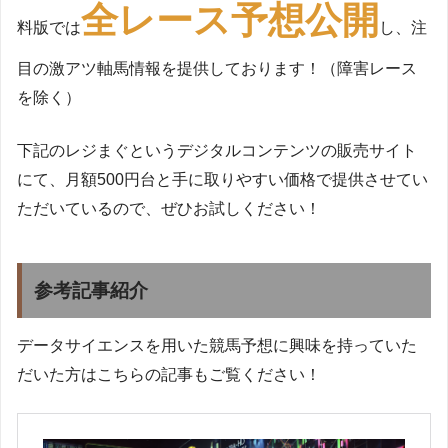
全レース予想公開
料版では
し、注
目の激アツ軸馬情報を提供しております！（障害レース
を除く）
下記のレジまぐというデジタルコンテンツの販売サイト
にて、月額500円台と手に取りやすい価格で提供させてい
ただいているので、ぜひお試しください！
参考記事紹介
データサイエンスを用いた競馬予想に興味を持っていた
だいた方はこちらの記事もご覧ください！