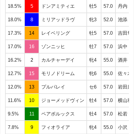
18.5%
5
ドンアミティエ
牡5
57.0
丹内
18.0%
8
ミリアッドラヴ
牝3
52.0
池添
17.3%
14
レイベリング
牡5
57.0
吉田隼
17.0%
16
ゾンニッヒ
牡7
57.0
浜中
16.2%
2
カルチャーデイ
牝4
55.0
酒井
12.7%
15
モリノドリーム
牝6
55.0
佐々木
12.0%
13
プルパレイ
セ6
57.0
岩田康
11.6%
10
ジョーメッドヴィン
牡4
57.0
横山和
9.5%
11
ペアポルックス
牡4
57.0
松若
7.8%
9
フィオライア
牝4
55.0
小沢