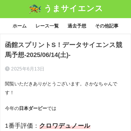
うまサイエンス
ホーム
レース一覧
過去予想
その他記事
函館スプリントS！データサイエンス競
馬予想-2025/06/14(土)-
2025年6月13日
閲覧いただきありがとうございます。さかなちゃんで
す！
今年の
日本ダービー
では
1番手評価：
クロワデュノール