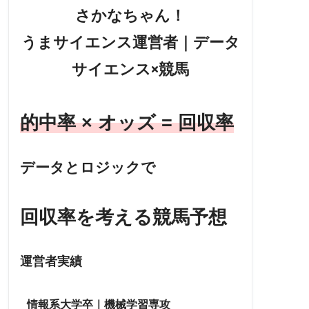
さかなちゃん！
うまサイエンス運営者｜データ
サイエンス×競馬
的中率 × オッズ = 回収率
データとロジックで
回収率を考える競馬予想
運営者実績
情報系大学卒｜機械学習専攻