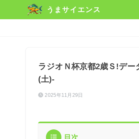
うまサイエンス
ラジオＮ杯京都2歳Ｓ!データ
(土)-
2025年11月29日
目次