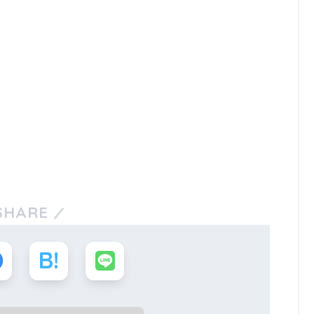
SHARE