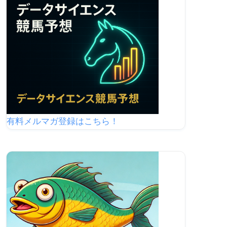
有料メルマガ登録はこちら！