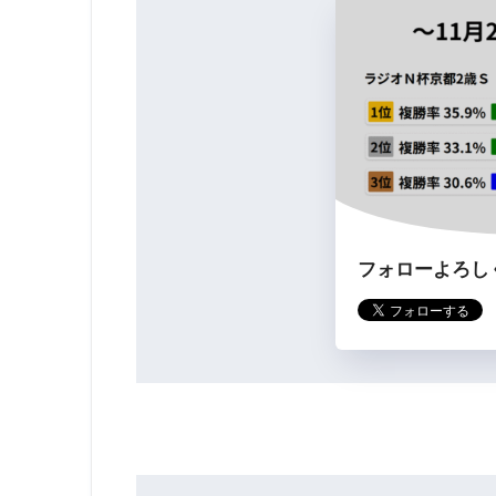
フォローよろし