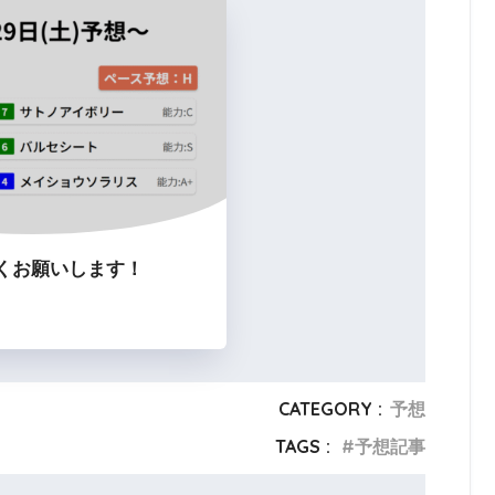
くお願いします！
CATEGORY :
予想
TAGS :
予想記事