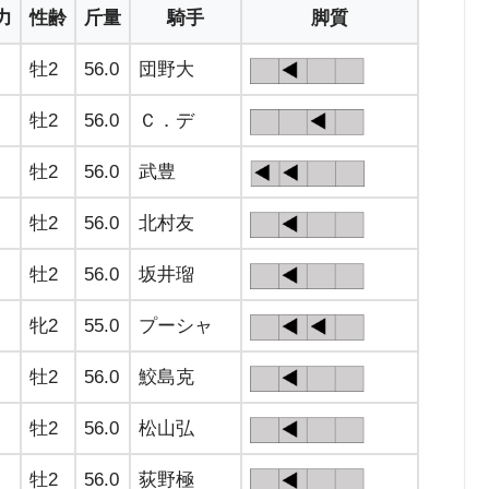
力
性齢
斤量
騎手
脚質
牡2
56.0
団野大
牡2
56.0
Ｃ．デ
牡2
56.0
武豊
牡2
56.0
北村友
牡2
56.0
坂井瑠
牝2
55.0
プーシャ
牡2
56.0
鮫島克
牡2
56.0
松山弘
牡2
56.0
荻野極