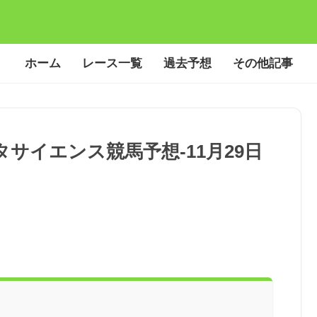
ホーム
レース一覧
過去予想
その他記事
サイエンス競馬予想-11月29日