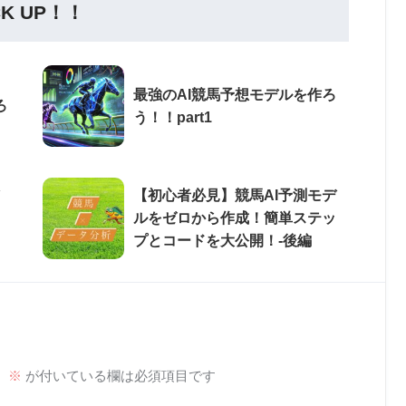
CK UP！！
最強のAI競馬予想モデルを作ろ
ろ
う！！part1
【初心者必見】競馬AI予測モデ
ルをゼロから作成！簡単ステッ
プとコードを大公開！-後編
。
※
が付いている欄は必須項目です