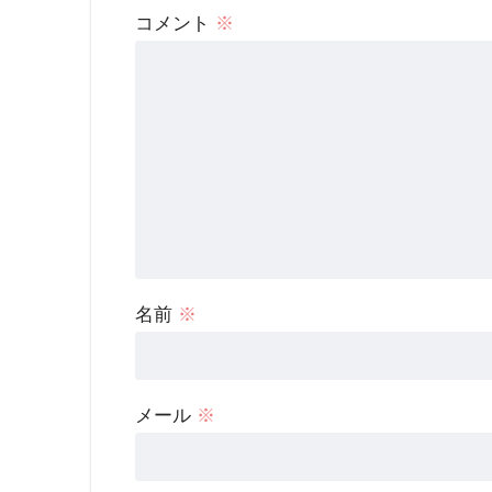
コメント
※
名前
※
メール
※