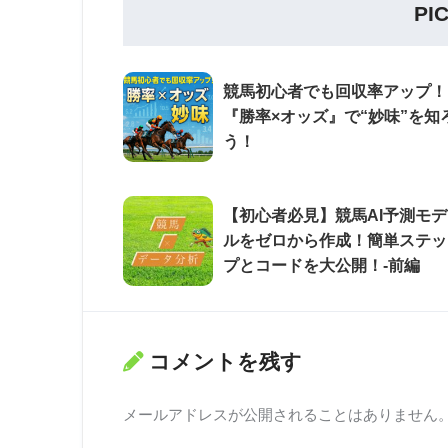
PI
競馬初心者でも回収率アップ！
『勝率×オッズ』で“妙味”を知
う！
【初心者必見】競馬AI予測モデ
ルをゼロから作成！簡単ステッ
プとコードを大公開！-前編
コメントを残す
メールアドレスが公開されることはありません