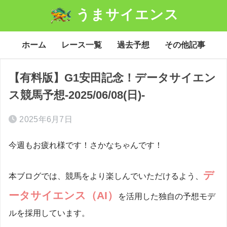
うまサイエンス
ホーム
レース一覧
過去予想
その他記事
【有料版】G1安田記念！データサイエン
ス競馬予想-2025/06/08(日)-
2025年6月7日
今週もお疲れ様です！さかなちゃんです！
デ
本ブログでは、競馬をより楽しんでいただけるよう、
ータサイエンス（AI）
を活用した独自の予想モデ
ルを採用しています。