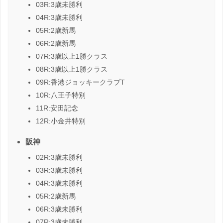
03R:3歳未勝利
04R:3歳未勝利
05R:2歳新馬
06R:2歳新馬
07R:3歳以上1勝クラス
08R:3歳以上1勝クラス
09R:香港ジョッキークラブT
10R:八王子特別
11R:安田記念
12R:小金井特別
阪神
02R:3歳未勝利
03R:3歳未勝利
04R:3歳未勝利
05R:2歳新馬
06R:3歳未勝利
07R:3歳未勝利