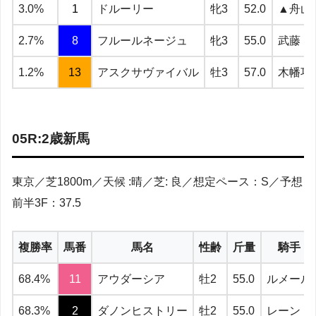
3.0%
1
ドルーリー
牝3
52.0
▲舟山
2.7%
8
フルールネージュ
牝3
55.0
武藤
1.2%
13
アスクサヴァイバル
牡3
57.0
木幡巧
05R:2歳新馬
東京／芝1800m／天候 :晴／芝: 良／想定ペース：S／予想
前半3F：37.5
複勝率
馬番
馬名
性齢
斤量
騎手
68.4%
11
アウダーシア
牡2
55.0
ルメール
68.3%
2
ダノンヒストリー
牡2
55.0
レーン