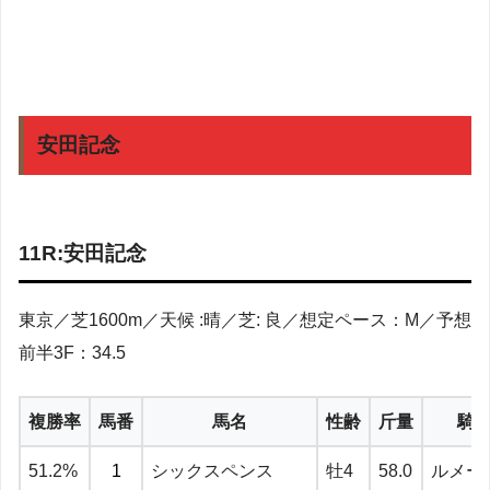
安田記念
11R:安田記念
東京／芝1600m／天候 :晴／芝: 良／想定ペース：M／予想
前半3F：34.5
複勝率
馬番
馬名
性齢
斤量
騎
51.2%
1
シックスペンス
牡4
58.0
ルメー