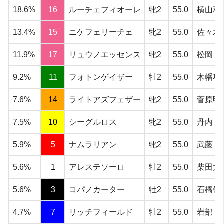
18.6%
16
ルーチェフィオーレ
牝2
55.0
横山和
13.4%
15
ニケフェリーチェ
牝2
55.0
佐々木
11.9%
17
リュウノエッセンス
牝2
55.0
松岡
9.2%
11
フォトンゲイザー
牡2
55.0
木幡巧
7.6%
14
ライトアズフェザー
牝2
55.0
菅原明
7.5%
10
シーグルロス
牝2
55.0
丹内
5.9%
5
ナムラリアン
牝2
55.0
武藤
5.6%
1
アレステソーロ
牡2
55.0
柴田大
5.6%
3
コパノカーター
牡2
55.0
石橋脩
4.7%
7
リッチフィールド
牡2
55.0
岩部