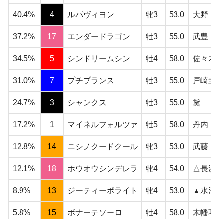
40.4%
4
ルパヴィヨン
牝3
53.0
大野
37.2%
17
エンダードラゴン
牡3
55.0
武豊
34.5%
5
シンドリームシン
牡4
58.0
佐々木
31.0%
7
プチプランス
牡3
55.0
戸崎圭
24.7%
3
シャンクス
牡3
55.0
黛
17.2%
1
マイネルフォルツァ
牡5
58.0
丹内
12.8%
14
ニシノクードクール
牝3
53.0
武藤
12.1%
18
ホウオウシンデレラ
牝4
54.0
△長浜
8.9%
13
ジーティーポライト
牝4
53.0
▲水沼
5.8%
15
ボナーテソーロ
牡4
58.0
木幡巧