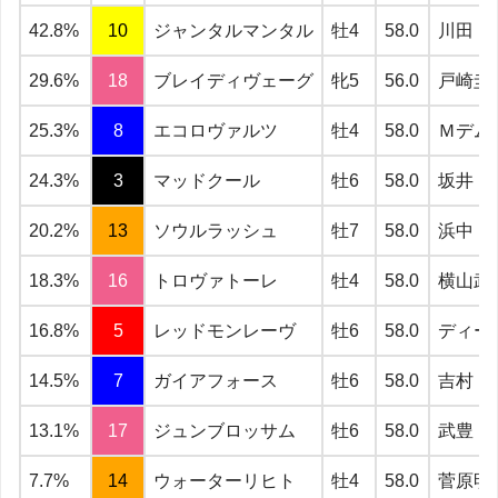
42.8%
10
ジャンタルマンタル
牡4
58.0
川田
29.6%
18
ブレイディヴェーグ
牝5
56.0
戸崎圭
25.3%
8
エコロヴァルツ
牡4
58.0
Ｍデム
24.3%
3
マッドクール
牡6
58.0
坂井
20.2%
13
ソウルラッシュ
牡7
58.0
浜中
18.3%
16
トロヴァトーレ
牡4
58.0
横山武
16.8%
5
レッドモンレーヴ
牡6
58.0
ディー
14.5%
7
ガイアフォース
牡6
58.0
吉村
13.1%
17
ジュンブロッサム
牡6
58.0
武豊
7.7%
14
ウォーターリヒト
牡4
58.0
菅原明