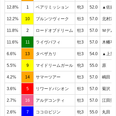
12.8%
1
ベアリミッション
牝3
52.0
▲佐藤
12.2%
10
ブルンツヴィーク
牡3
57.0
北村宏
11.8%
2
ロードオブドリーム
牡3
57.0
Ｍデム
11.6%
11
ライヴバフィ
牡3
57.0
木幡巧
6.6%
13
タベザカリ
牡3
54.0
▲上里
5.5%
9
マイドリームガール
牝3
55.0
原
4.2%
14
サマーツアー
牡3
57.0
嶋田
3.6%
5
リワードパシオン
牡3
57.0
菊沢
2.7%
16
アルデコンティ
牡3
57.0
江田照
2.6%
7
ココロビジン
牝3
55.0
丸田