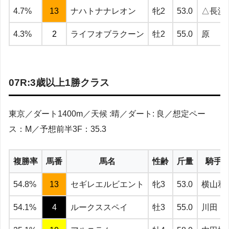
4.7%
13
ナハトナナレオン
牝2
53.0
△長浜
4.3%
2
ライフオブラクーン
牡2
55.0
原
07R:3歳以上1勝クラス
東京／ダート1400m／天候 :晴／ダート: 良／想定ペー
ス：M／予想前半3F：35.3
複勝率
馬番
馬名
性齢
斤量
騎手
54.8%
13
セギレエルビエント
牝3
53.0
横山和
54.1%
4
ルークススペイ
牡3
55.0
川田