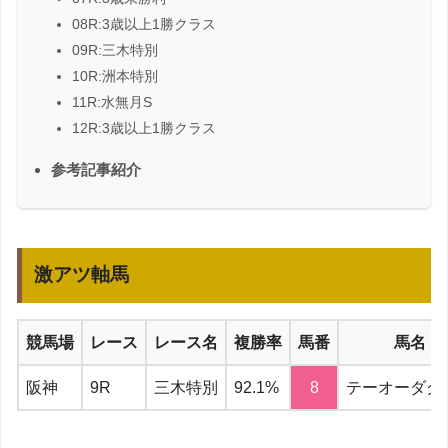
08R:3歳以上1勝クラス
09R:三木特別
10R:洲本特別
11R:水無月S
12R:3歳以上1勝クラス
参考記事紹介
激アツ軸馬
競馬場
レース
レース名
複勝率
馬番
馬名
阪神
9R
三木特別
92.1%
8
テーオーダグ