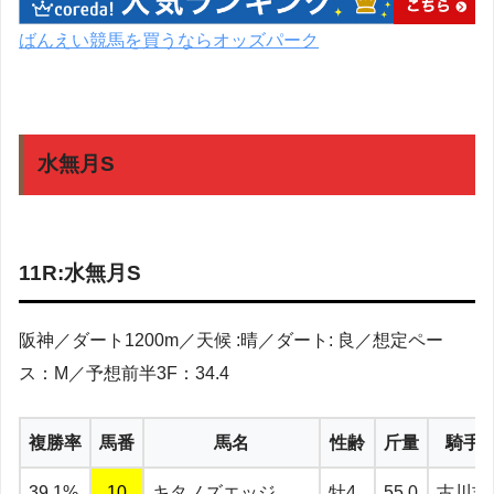
ばんえい競馬を買うならオッズパーク
水無月S
11R:水無月S
阪神／ダート1200m／天候 :晴／ダート: 良／想定ペー
ス：M／予想前半3F：34.4
複勝率
馬番
馬名
性齢
斤量
騎手
39.1%
10
キタノズエッジ
牡4
55.0
古川吉