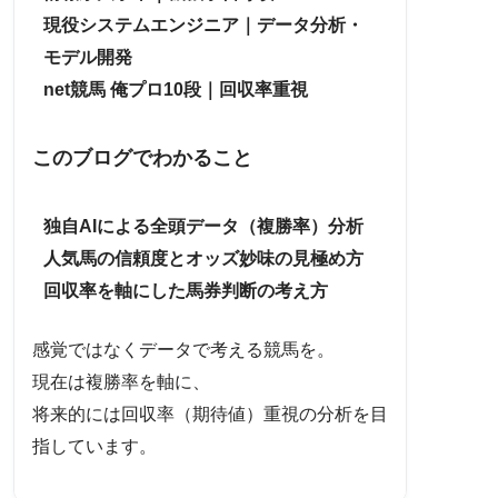
現役システムエンジニア｜データ分析・
モデル開発
net競馬 俺プロ10段｜回収率重視
このブログでわかること
独自AIによる全頭データ（複勝率）分析
人気馬の信頼度とオッズ妙味の見極め方
回収率を軸にした馬券判断の考え方
感覚ではなくデータで考える競馬を。
現在は複勝率を軸に、
将来的には回収率（期待値）重視の分析を目
指しています。