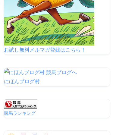
お試し無料メルマガ登録はこちら！
にほんブログ村
競馬ランキング