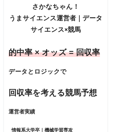
さかなちゃん！
うまサイエンス運営者｜データ
サイエンス×競馬
的中率 × オッズ = 回収率
データとロジックで
回収率を考える競馬予想
運営者実績
情報系大学卒｜機械学習専攻