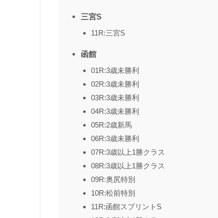
三宮S
11R:三宮S
函館
01R:3歳未勝利
02R:3歳未勝利
03R:3歳未勝利
04R:3歳未勝利
05R:2歳新馬
06R:3歳未勝利
07R:3歳以上1勝クラス
08R:3歳以上1勝クラス
09R:奥尻特別
10R:松前特別
11R:函館スプリントS