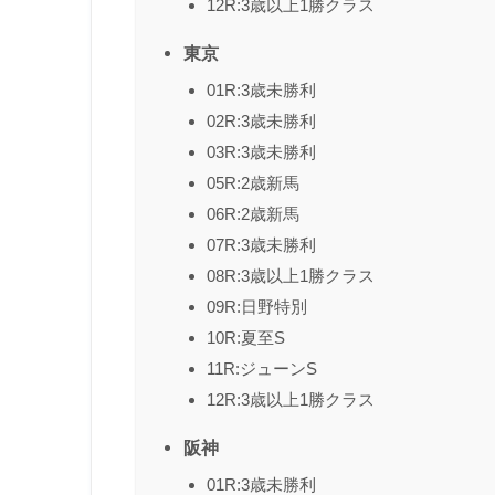
12R:3歳以上1勝クラス
東京
01R:3歳未勝利
02R:3歳未勝利
03R:3歳未勝利
05R:2歳新馬
06R:2歳新馬
07R:3歳未勝利
08R:3歳以上1勝クラス
09R:日野特別
10R:夏至S
11R:ジューンS
12R:3歳以上1勝クラス
阪神
01R:3歳未勝利