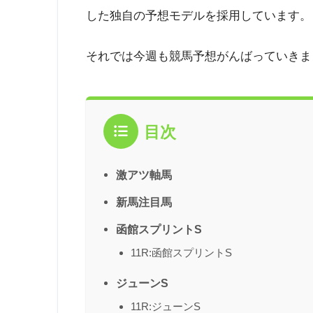
した独自の予想モデルを採用しています。
それでは今週も競馬予想がんばっていきま
目次
激アツ軸馬
新馬注目馬
函館スプリントS
11R:函館スプリントS
ジューンS
11R:ジューンS